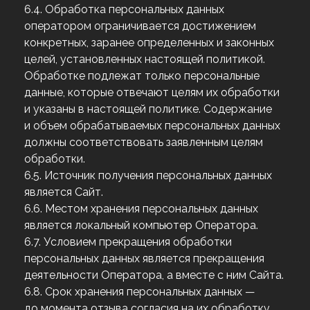
6.4. Обработка персональных данных
оператором ограничивается достижением
конкретных, заранее определенных и законных
целей, установленных настоящей политикой.
Обработке подлежат только персональные
данные, которые отвечают целям их обработки
и указаны в настоящей политике. Содержание
и объем обрабатываемых персональных данных
должны соответствовать заявленным целям
обработки.
6.5. Источник получения персональных данных
является Сайт.
6.6. Местом хранения персональных данных
является локальный компьютер Оператора.
6.7. Условием прекращения обработки
персональных данных является прекращения
деятельности Оператора, а вместе с ним Сайта.
6.8. Срок хранения персональных данных —
до момента отзыва согласия на их обработку.