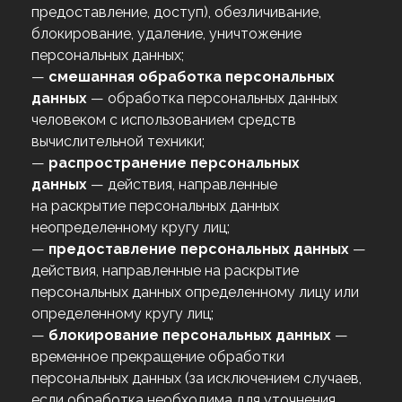
предоставление, доступ), обезличивание,
блокирование, удаление, уничтожение
персональных данных;
—
смешанная обработка персональных
данных
— обработка персональных данных
человеком с использованием средств
вычислительной техники;
—
распространение персональных
данных
— действия, направленные
на раскрытие персональных данных
неопределенному кругу лиц;
—
предоставление персональных данных
—
действия, направленные на раскрытие
персональных данных определенному лицу или
определенному кругу лиц;
—
блокирование персональных данных
—
временное прекращение обработки
персональных данных (за исключением случаев,
если обработка необходима для уточнения