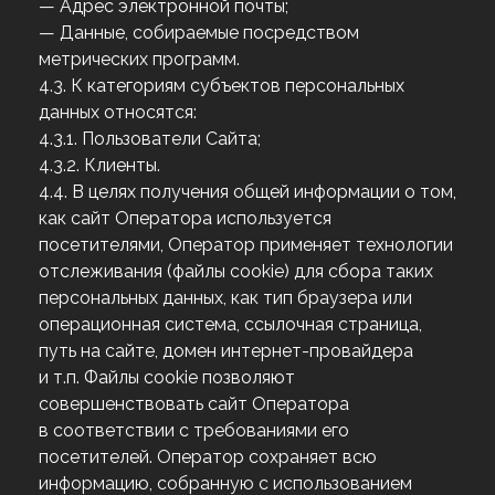
— Адрес электронной почты;
— Данные, собираемые посредством
метрических программ.
4.3. К категориям субъектов персональных
данных относятся:
4.3.1. Пользователи Сайта;
4.3.2. Клиенты.
4.4. В целях получения общей информации о том,
как сайт Оператора используется
посетителями, Оператор применяет технологии
отслеживания (файлы cookie) для сбора таких
персональных данных, как тип браузера или
операционная система, ссылочная страница,
путь на сайте, домен интернет-провайдера
и т.п. Файлы cookie позволяют
совершенствовать сайт Оператора
в соответствии с требованиями его
посетителей. Оператор сохраняет всю
информацию, собранную с использованием