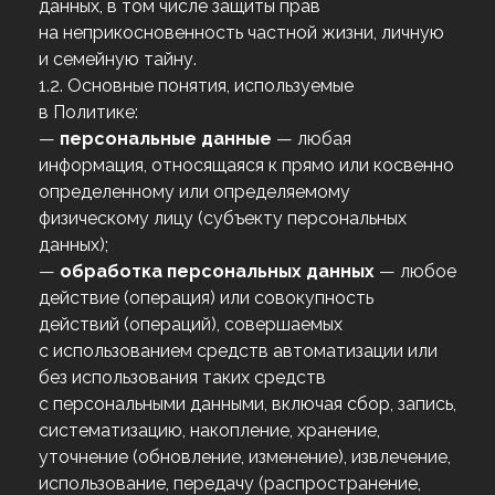
данных, в том числе защиты прав
на неприкосновенность частной жизни, личную
и семейную тайну.
1.2. Основные понятия, используемые
в Политике:
—
персональные данные
— любая
информация, относящаяся к прямо или косвенно
определенному или определяемому
физическому лицу (субъекту персональных
данных);
—
обработка персональных данных
— любое
действие (операция) или совокупность
действий (операций), совершаемых
с использованием средств автоматизации или
без использования таких средств
с персональными данными, включая сбор, запись,
систематизацию, накопление, хранение,
уточнение (обновление, изменение), извлечение,
использование, передачу (распространение,