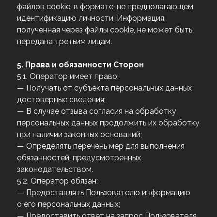
файлов cookie, в формате, не предполагающем
идентификацию личности. Информация,
полученная через файлы cookie, не может быть
передана третьим лицам.
5. Права и обязанности Сторон
5.1. Оператор имеет право:
— Получать от субъекта персональных данных
достоверные сведения;
— В случае отзыва согласия на обработку
персональных данных продолжить их обработку
при наличии законных оснований;
— Определять перечень мер для выполнения
обязанностей, предусмотренных
законодательством.
5.2. Оператор обязан:
— Предоставлять Пользователю информацию
о его персональных данных;
— Предоставить ответ на запрос Пользователя