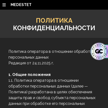
MEDESTET
ПОЛИТИКА
КОНФИДЕНЦИАЛЬНОСТИ
Политика оператора в отношении обработки
персональных данных
Редакция от 24.11.2025 г.
1. Общие положения
1.1. Политика оператора в отношении
обработки персональных данных (далее —
Политика) разработана в целях обеспечения
защиты прав и свобод субъекта персональных
данных при обработке его персональных