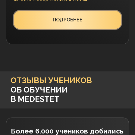
НИТЕВОЙ ЛИФТИНГ
Спикеры: Косцова Т.Б., Выскуб М.Н.,
Лебедев Д.В., Косцова В.Б.
Высший пилотаж нитевого лифтинга. Секреты
мастеров. Эксклюзивные техники и работа
со сложными случаями, алгоритмы решения
осложнений.