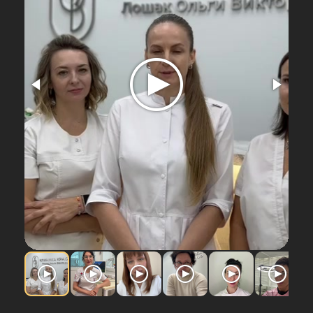
Онлайн-курс 4 в 1: Липолитики, Биоревитализация,
Мезотерапия и PRP терапия! Глубокое понимание
составов и биомеханизмов для работы с
локальными жировыми отложениями и качеством
кожи на клеточном уровне.
СТОИМОСТЬ:
18.800 руб. или €250
ПОДРОБНЕЕ