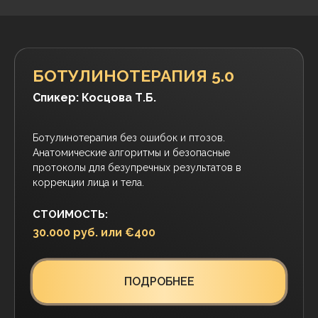
Врач-дерматовенеролог, косметолог.
Тренер и амбассадор NOVACUTAN, Contoura
Bio.
Тренер по филлерам на основе
полимолочной кислоты Gana Fill.
Медицинский советник по направлению
«плазмотерапия» T-LAB.